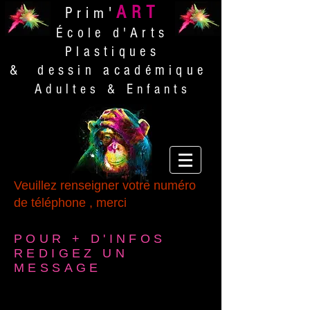
ART
Prim'
École d'Arts
Plastiques
& dessin académique
Adultes & Enfants
Veuillez renseigner votre numéro
de téléphone , merci
POUR + D'INFOS
REDIGEZ UN
MESSAGE
Prim' Art
16 bis Avenue de Paris