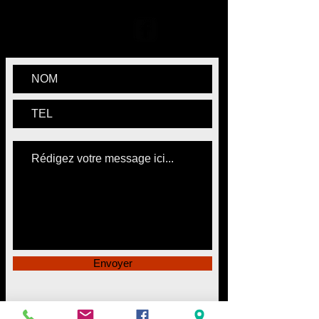
09330 Montgaillard
lartfaitlemur@sfr.fr
06 36 57 26 42
Envoyer